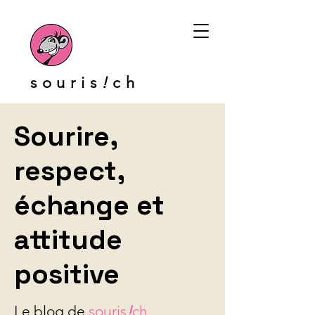
souris
!
ch
Sourire,
respect,
échange et
attitude
positive
Le blog de
souris
!
ch