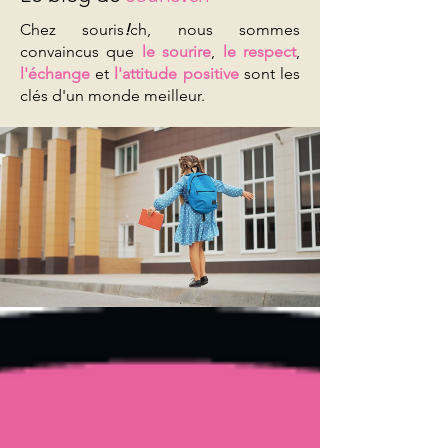
Chez souris
!
ch, nous sommes
convaincus que
le sourire
,
le respect
,
l'échange
et
l'attitude positive
sont les
clés d'un monde meilleur.