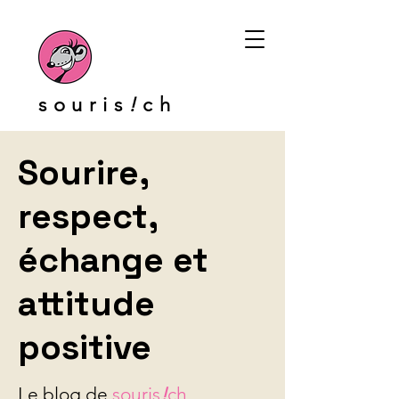
souris
!
ch
Sourire,
respect,
échange et
attitude
positive
Le blog de
souris
!
ch