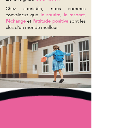
Chez souris
!
ch, nous sommes
convaincus que
le sourire
,
le respect
,
l'échange
et
l'attitude positive
sont les
clés d'un monde meilleur.