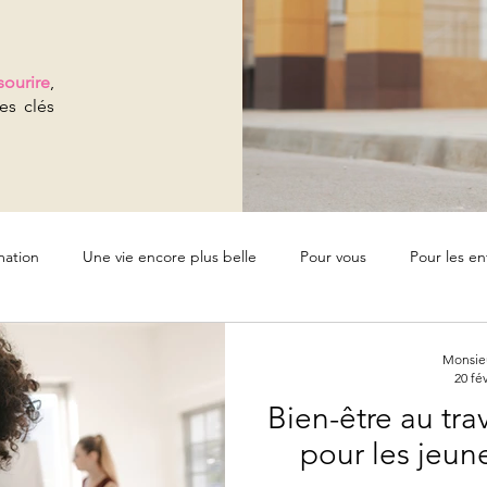
sourire
,
es clés
mation
Une vie encore plus belle
Pour vous
Pour les en
s écoles
Qualité de vie au travail
Prévention et bien-etre
Monsieu
20 fév
Bien-être au trav
pour les jeun