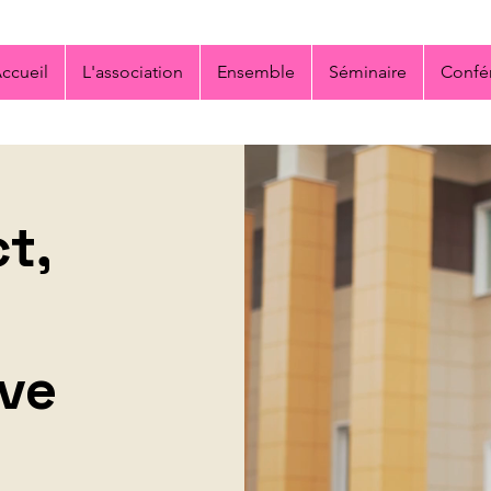
ccueil
L'association
Ensemble
Séminaire
Confé
t,
ive
h