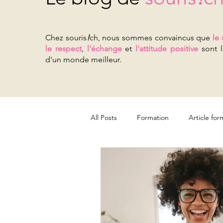
Chez souris
!
ch, nous sommes convaincus que
le 
le respect
,
l'échange
et
l'attitude positive
sont l
d'un monde meilleur.
All Posts
Formation
Article for
Pour les organisations
Pour le
Jeunesse