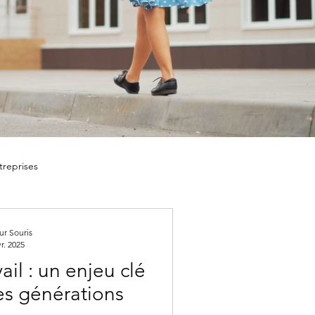
treprises
Relations humaines
r Souris
r. 2025
ail : un enjeu clé
es générations