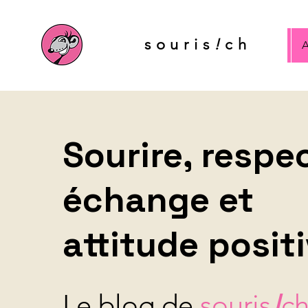
souris
!
ch
A
Sourire, respec
échange et
attitude posit
Le blog de
souris
!
c