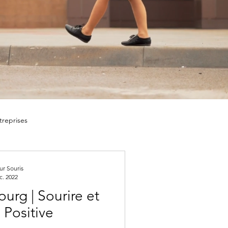
treprises
Relations humaines
r Souris
c. 2022
urg | Sourire et
 Positive