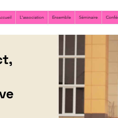
ccueil
L'association
Ensemble
Séminaire
Confé
t,
ive
h