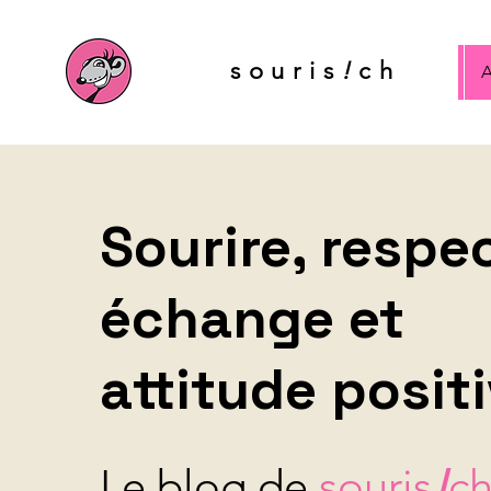
souris
!
ch
A
Sourire, respec
échange et
attitude posit
Le blog de
souris
!
c