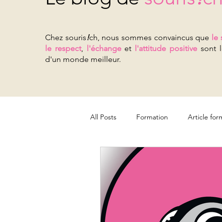
Chez souris
!
ch, nous sommes convaincus que
le 
le respect
,
l'échange
et
l'attitude positive
sont l
d'un monde meilleur.
All Posts
Formation
Article for
Pour les organisations
Pour le
Jeunesse