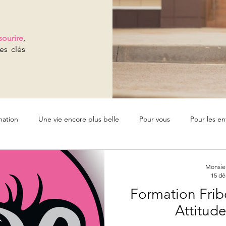
sourire
,
es clés
mation
Une vie encore plus belle
Pour vous
Pour les en
s écoles
Qualité de vie au travail
Prévention et bien-etre
Monsieu
15 dé
Formation Fribo
Attitude