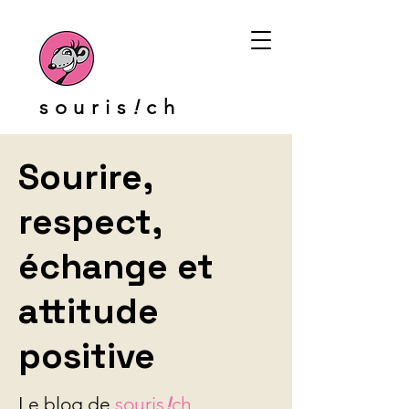
souris
!
ch
Sourire,
respect,
échange et
attitude
positive
Le blog de
souris
!
ch