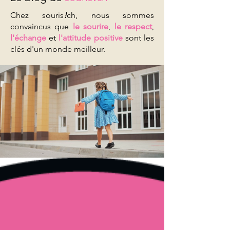
Chez souris
!
ch, nous sommes
convaincus que
le sourire
,
le respect
,
l'échange
et
l'attitude positive
sont les
clés d'un monde meilleur.